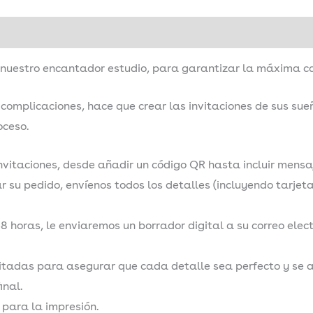
Envío y& entrega
Cómo realizar un pedido
Descripció
uestro encantador estudio, para garantizar la máxima cal
n complicaciones, hace que crear las invitaciones de sus su
oceso.
invitaciones, desde añadir un código QR hasta incluir mens
su pedido, envíenos todos los detalles (incluyendo tarjetas
48 horas, le enviaremos un borrador digital a su correo elec
itadas para asegurar que cada detalle sea perfecto y se al
nal.
s para la impresión.