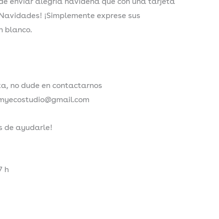
e enviar alegría navideña que con una tarjeta
 Navidades! ¡Simplemente exprese sus
n blanco.
ta, no dude en contactarnos
: myecostudio@gmail.com
 de ayudarle!
7 h