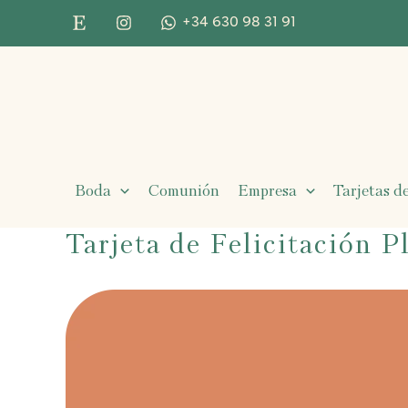
Ir
+34 630 98 31 91
al
contenido
Boda
Comunión
Empresa
Tarjetas de
Tarjeta de Felicitación 