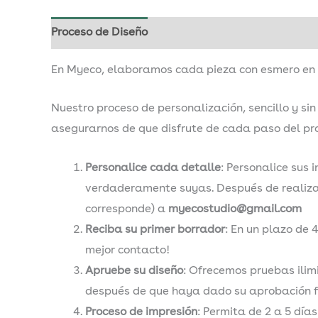
Proceso de Diseño
Nuestro papel con semillas
En Myeco, elaboramos cada pieza con esmero en n
Nuestro proceso de personalización, sencillo y si
asegurarnos de que disfrute de cada paso del pr
Personalice cada detalle
: Personalice sus 
verdaderamente suyas. Después de realizar 
corresponde) a
myecostudio@gmail.com
Reciba su primer borrador
: En un plazo de 
mejor contacto!
Apruebe su diseño
: Ofrecemos pruebas ilim
después de que haya dado su aprobación fi
Proceso de impresión
: Permita de 2 a 5 día