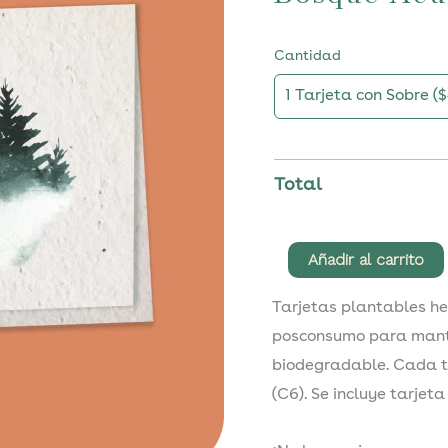
Cantidad
Total
Tarjeta
Añadir al carrito
de
Tarjetas plantables h
Felicitación
posconsumo para manten
Plantable
biodegradable. Cada ta
Bosque
(C6). Se incluye tarjeta
Acuarela.
cantidad