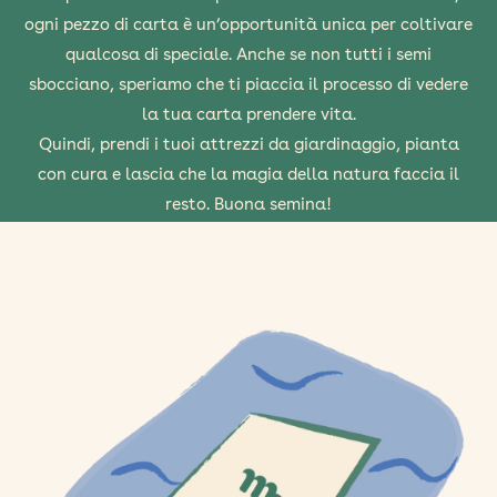
ogni pezzo di carta è un’opportunità unica per coltivare
qualcosa di speciale. Anche se non tutti i semi
sbocciano, speriamo che ti piaccia il processo di vedere
la tua carta prendere vita.
Quindi, prendi i tuoi attrezzi da giardinaggio, pianta
con cura e lascia che la magia della natura faccia il
resto. Buona semina!