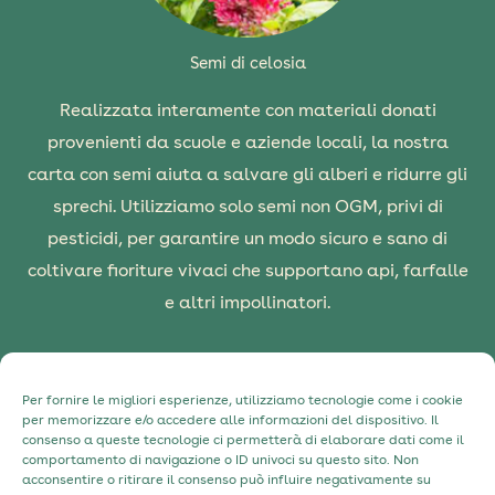
Semi di celosia
Realizzata interamente con materiali donati
provenienti da scuole e aziende locali, la nostra
carta con semi aiuta a salvare gli alberi e ridurre gli
sprechi. Utilizziamo solo semi non OGM, privi di
pesticidi, per garantire un modo sicuro e sano di
coltivare fioriture vivaci che supportano api, farfalle
e altri impollinatori.
Informativa sulla Privacy
Per fornire le migliori esperienze, utilizziamo tecnologie come i cookie
per memorizzare e/o accedere alle informazioni del dispositivo. Il
Informativa sui cookie
consenso a queste tecnologie ci permetterà di elaborare dati come il
comportamento di navigazione o ID univoci su questo sito. Non
Contatti
acconsentire o ritirare il consenso può influire negativamente su