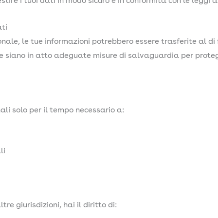
gestire i tuoi dati in modo sicuro e in conformità con le leggi 
ati
nale, le tue informazioni potrebbero essere trasferite al di 
siano in atto adeguate misure di salvaguardia per protegger
li solo per il tempo necessario a:
li
re giurisdizioni, hai il diritto di: