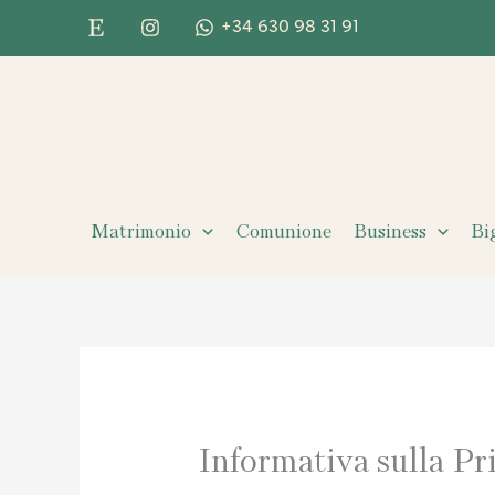
Vai
+34 630 98 31 91
al
contenuto
Matrimonio
Comunione
Business
Bi
Informativa sulla Pr