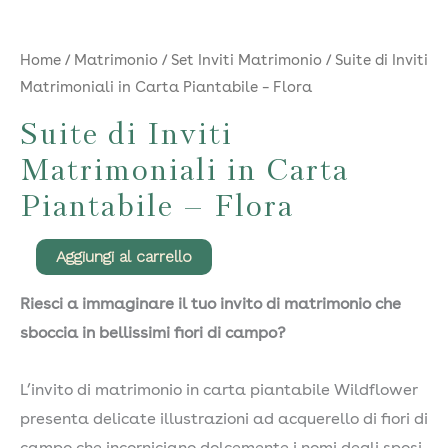
Home
/
Matrimonio
/
Set Inviti Matrimonio
/ Suite di Inviti
Matrimoniali in Carta Piantabile – Flora
Suite di Inviti
Matrimoniali in Carta
Piantabile – Flora
Suite
Aggiungi al carrello
di
Riesci a immaginare il tuo invito di matrimonio che
Inviti
sboccia in bellissimi fiori di campo?
Matrimoniali
in
L’invito di matrimonio in carta piantabile Wildflower
Carta
presenta delicate illustrazioni ad acquerello di fiori di
Piantabile