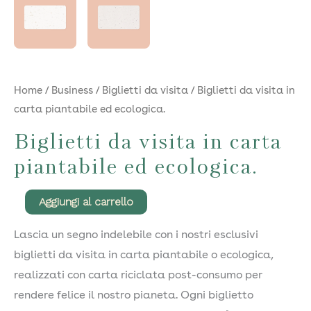
Home
/
Business
/
Biglietti da visita
/ Biglietti da visita in
carta piantabile ed ecologica.
Biglietti da visita in carta
piantabile ed ecologica.
Biglietti
Aggiungi al carrello
da
Lascia un segno indelebile con i nostri esclusivi
visita
biglietti da visita in carta piantabile o ecologica,
in
realizzati con carta riciclata post-consumo per
carta
rendere felice il nostro pianeta. Ogni biglietto
piantabile