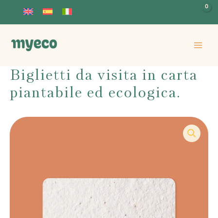
Vai
al
contenuto
Biglietti da visita in carta
piantabile ed ecologica.