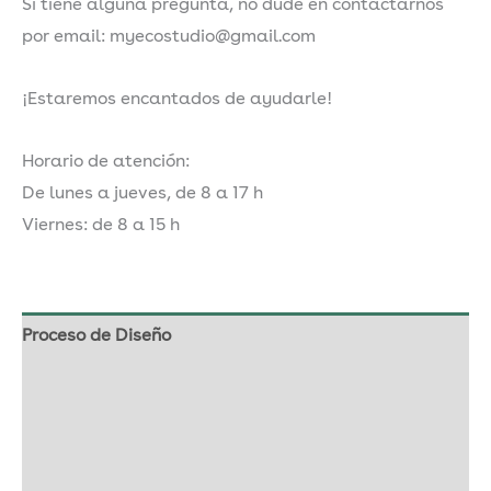
Si tiene alguna pregunta, no dude en contactarnos
por email: myecostudio@gmail.com
¡Estaremos encantados de ayudarle!
Horario de atención:
De lunes a jueves, de 8 a 17 h
Viernes: de 8 a 15 h
Proceso de Diseño
Nuestro papel con semillas
Envío y& entrega
Cómo realizar un pedido