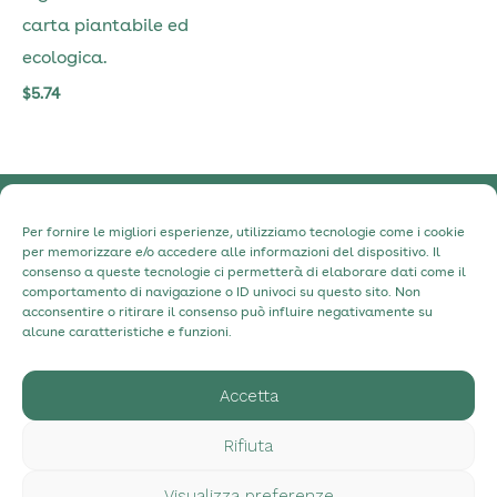
carta piantabile ed
ecologica.
$
5.74
Informativa sulla Privacy
Per fornire le migliori esperienze, utilizziamo tecnologie come i cookie
per memorizzare e/o accedere alle informazioni del dispositivo. Il
Informativa sui cookie
consenso a queste tecnologie ci permetterà di elaborare dati come il
comportamento di navigazione o ID univoci su questo sito. Non
Contatti
acconsentire o ritirare il consenso può influire negativamente su
Chi siamo
alcune caratteristiche e funzioni.
Accetta
hello@myecostudio.com
+34 630 98 31 91
Rifiuta
Visualizza preferenze