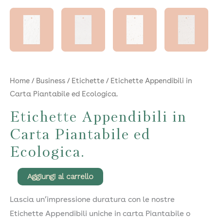
Home
/
Business
/
Etichette
/ Etichette Appendibili in
Carta Piantabile ed Ecologica.
Etichette Appendibili in
Carta Piantabile ed
Ecologica.
Etichette
Aggiungi al carrello
Appendibili
Lascia un’impressione duratura con le nostre
in
Etichette Appendibili uniche in carta Piantabile o
Carta