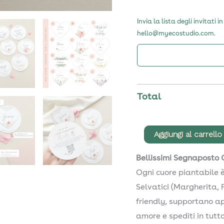
Invia la lista degli invitat
hello@myecostudio.com.
Total
Segnaposto
Aggiungi al carrello
a
Bellissimi Segnaposto 
Cuore
Ogni cuore piantabile è
Piantabili
Selvatici (Margherita, 
quantità
friendly, supportano api
amore e spediti in tutt