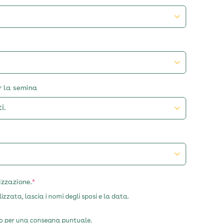
er la semina
(required)
izzazione.
*
izzata, lascia i nomi degli sposi e la data.
to per una consegna puntuale.