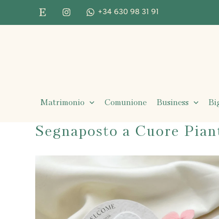
Vai
+34 630 98 31 91
al
contenuto
Matrimonio
Comunione
Business
Bi
Segnaposto a Cuore Piant