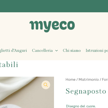
glietti d’Auguri
Cancelleria
Chi siamo
Istruzioni p
abili
Home
/
Matrimonio
/
For
Segnaposto 
Disegno del cuore.