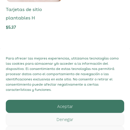
Tarjetas de sitio
plantables H
$
5.37
Para ofrecer las mejores experiencias, utilizamos tecnologías como
Política de Privacidad
las cookies para almacenar y/o acceder a la información del
dispositivo. El consentimiento de estas tecnologías nos permitirá
Política de Cookies
procesar datos como el comportamiento de navegación o las
identificaciones exclusivas en este sitio. No consentir o retirar el
Contacto
consentimiento puede afectar negativamente a ciertas
Acerca de
características y funciones.
Aceptar
hello@myecostudio.com
+34 630 98 31 91
Denegar