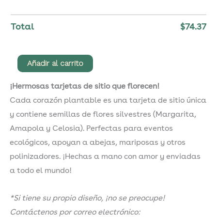
Total
$
74.37
Tarjetas
Añadir al carrito
de
¡Hermosas tarjetas de sitio que florecen!
sitio
Cada corazón plantable es una tarjeta de sitio única
plantables
y contiene semillas de flores silvestres (Margarita,
con
Amapola y Celosia). Perfectas para eventos
forma
ecológicos, apoyan a abejas, mariposas y otros
de
polinizadores. ¡Hechas a mano con amor y enviadas
corazón
a todo el mundo!
cantidad
*Si tiene su propio diseño, ¡no se preocupe!
Contáctenos por correo electrónico: