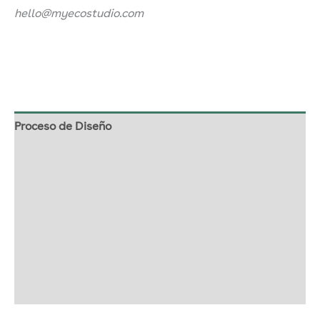
hello@myecostudio.com
Proceso de Diseño
Nuestro papel con semillas
Envío y& entrega
Cómo realizar un pedido
Descripción
Información adicional