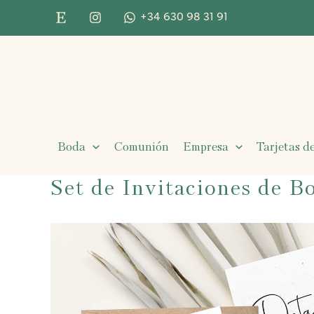
Ir
+34 630 98 31 91
al
contenido
Boda
Comunión
Empresa
Tarjetas de
Set de Invitaciones de B