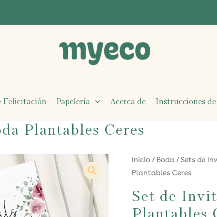
 Felicitación
Papelería
Acerca de
Instrucciones de
oda Plantables Ceres
Inicio
/
Boda
/
Sets de in
Plantables Ceres
Set de Invi
Plantables 