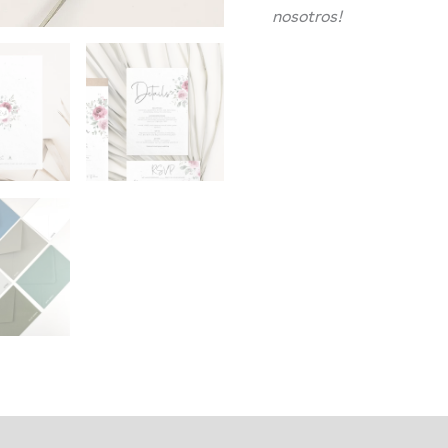
nosotros!
Envío y& entrega
Cómo realizar un pedido
Descripció