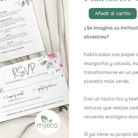
Set
Añadir al carrito
de
¿Se imagina su invitac
Invitaciones
silvestres?
de
Boda
Fabricadas con papel d
Plantables
margarita y celosía, e
Ceres
transformarse en un pe
cantidad
planeta más verde.
Con un tacto rico y te
natural que realza cada
recuerdo ecológico dur
Si ya tiene su propio d